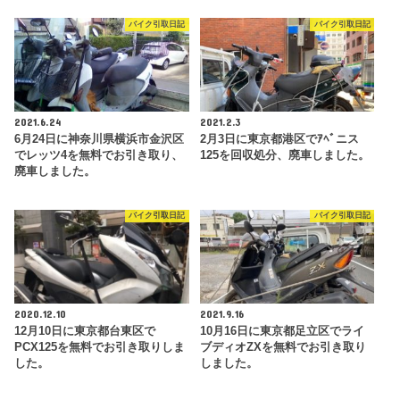
バイク引取日記
バイク引取日記
2021.6.24
2021.2.3
6月24日に神奈川県横浜市金沢区
2月3日に東京都港区でｱﾍﾞニス
でレッツ4を無料でお引き取り、
125を回収処分、廃車しました。
廃車しました。
バイク引取日記
バイク引取日記
2020.12.10
2021.9.16
12月10日に東京都台東区で
10月16日に東京都足立区でライ
PCX125を無料でお引き取りしま
ブディオZXを無料でお引き取り
した。
しました。