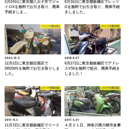
2月24日に東京都八王子市でジャ
8月16日に東京都板橋区でレッツ
イロXを無料でお引き取り、廃車
Gを無料でお引き取り、廃車手続
手続きしま…
きしました。
バイク引取日記
バイク引取日記
2024.12.2
2018.8.27
12月2日に東京都目黒区で
8月27日に東京都板橋区でアドレ
DR250Sを無料でお引き取りしま
スV50を無料で処分、廃車手続き
した。
しました！
バイク引取日記
バイク引取日記
2017.11.3
2017.4.21
11月3日に東京都板橋区でリード
４月２１日、神奈川県川崎市多摩