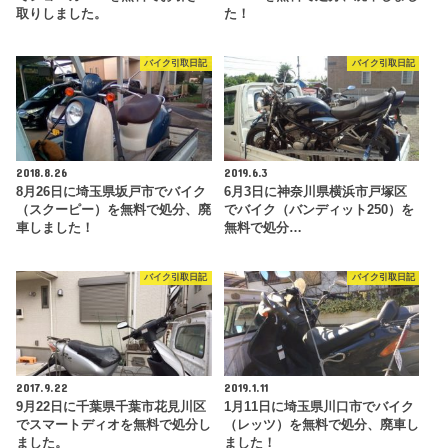
取りしました。
た！
バイク引取日記
バイク引取日記
2018.8.26
2019.6.3
8月26日に埼玉県坂戸市でバイク
6月3日に神奈川県横浜市戸塚区
（スクーピー）を無料で処分、廃
でバイク（バンディット250）を
車しました！
無料で処分…
バイク引取日記
バイク引取日記
2017.9.22
2019.1.11
9月22日に千葉県千葉市花見川区
1月11日に埼玉県川口市でバイク
でスマートディオを無料で処分し
（レッツ）を無料で処分、廃車し
ました。
ました！