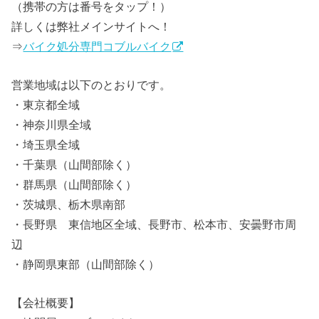
（携帯の方は番号をタップ！）
詳しくは弊社メインサイトへ！
⇒
バイク処分専門コブルバイク
営業地域は以下のとおりです。
・東京都全域
・神奈川県全域
・埼玉県全域
・千葉県（山間部除く）
・群馬県（山間部除く）
・茨城県、栃木県南部
・長野県 東信地区全域、長野市、松本市、安曇野市周
辺
・静岡県東部（山間部除く）
【会社概要】