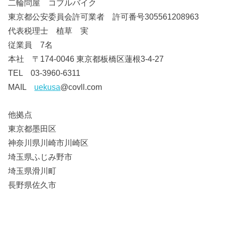
二輪問屋 コブルバイク
東京都公安委員会許可業者 許可番号305561208963
代表税理士 植草 実
従業員 7名
本社 〒174-0046 東京都板橋区蓮根3-4-27
TEL 03-3960-6311
MAIL
uekusa
@covll.com
他拠点
東京都墨田区
神奈川県川崎市川崎区
埼玉県ふじみ野市
埼玉県滑川町
長野県佐久市