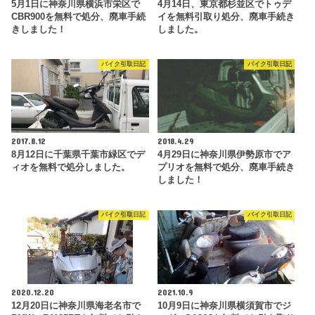
5月1日に神奈川県横浜市栄区で
4月14日、東京都杉並区でトゥデ
CBR900を無料で処分、廃車手続
イを無料引取り処分、廃車手続き
きしました！
しました。
バイク引取日記
バイク引取日記
2017.8.12
2018.4.29
8月12日に千葉県千葉市緑区でデ
4月29日に神奈川県伊勢原市でア
ィオを無料で処分しました。
プリオを無料で処分、廃車手続き
しました！
バイク引取日記
バイク引取日記
2020.12.20
2021.10.9
12月20日に神奈川県海老名市で
10月9日に神奈川県横須賀市でジ