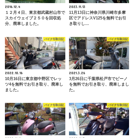
2016.12.4
2023.11.13
１２月４日、東京都武蔵村山市で
11月13日に神奈川県川崎市多摩
スカイウェイブ２５０を回収処
区でアドレスV125を無料でお引
分、廃車しました。
き取りし…
バイク引取日記
バイク引取日記
2022.10.16
2021.3.26
10月16日に東京都中野区でレッ
3月26日に千葉県松戸市でビーノ
ツ4を無料でお引き取り、廃車し
を無料でお引き取り、廃車しまし
ました。
た。
バイク引取日記
バイク引取日記