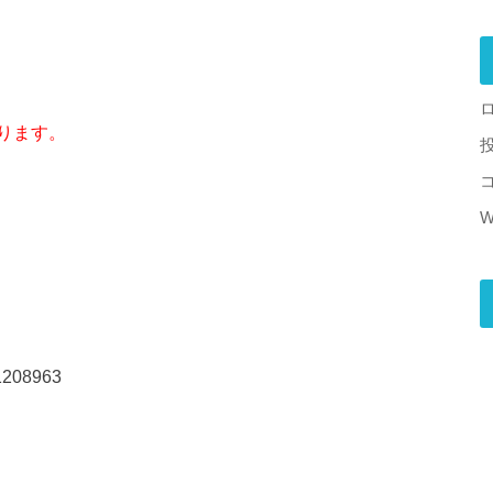
ります。
W
08963