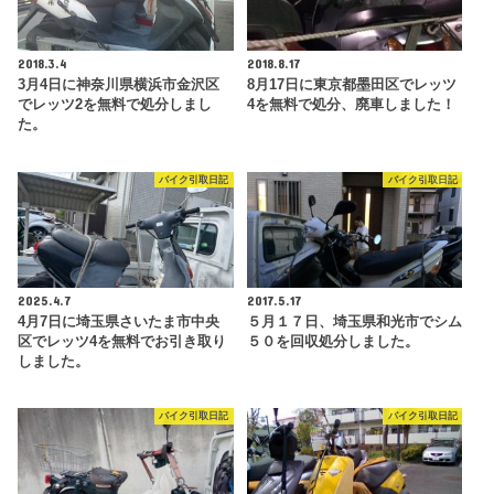
2018.3.4
2018.8.17
3月4日に神奈川県横浜市金沢区
8月17日に東京都墨田区でレッツ
でレッツ2を無料で処分しまし
4を無料で処分、廃車しました！
た。
バイク引取日記
バイク引取日記
2025.4.7
2017.5.17
4月7日に埼玉県さいたま市中央
５月１７日、埼玉県和光市でシム
区でレッツ4を無料でお引き取り
５０を回収処分しました。
しました。
バイク引取日記
バイク引取日記