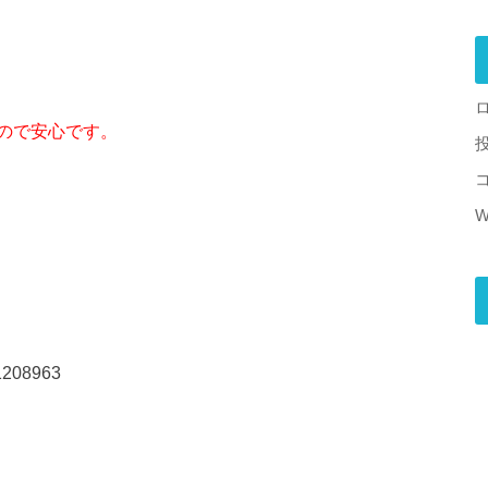
ので安心です。
W
08963