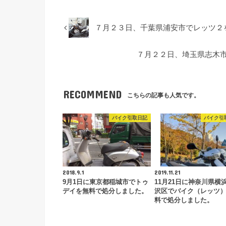
７月２３日、千葉県浦安市でレッツ２
７月２２日、埼玉県志木
RECOMMEND
こちらの記事も人気です。
バイク引取日記
バイク引
2018.9.1
2019.11.21
9月1日に東京都稲城市でトゥ
11月21日に神奈川県横
デイを無料で処分しました。
沢区でバイク（レッツ
料で処分しました。