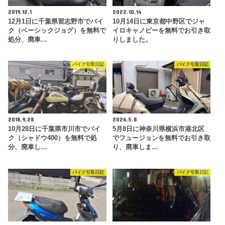
2019.12.1
2022.10.14
12月1日に千葉県習志野市でバイ
10月14日に東京都中野区でジャ
ク（ベーシックジョグ）を無料で
イロキャノピーを無料でお引き取
処分、廃車…
りしました。
バイク引取日記
バイク引取日記
2018.9.28
2026.5.8
10月28日に千葉県市川市でバイ
5月8日に神奈川県横浜市港北区
ク（シャドウ400）を無料で処
でフュージョンを無料でお引き取
分、廃車し…
り、廃車しま…
バイク引取日記
バイク引取日記