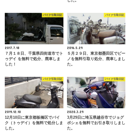
した。
バイク引取日記
バイク引取日記
2017.7.18
2016.5.29
７月１８日、千葉県四街道市でト
５月２９日、東京都墨田区でビー
ゥデイ を無料で処分、廃車しま
ノを無料引取り処分、廃車しまし
した！
た。
バイク引取日記
バイク引取日記
2019.12.10
2020.3.29
12月10日に東京都板橋区でバイ
3月29日に埼玉県越谷市でジョグ
ク（トゥデイ）を無料で処分しま
ポシェを無料でお引き取りしまし
した。
た。