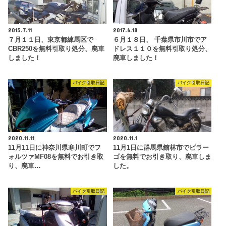
2015.7.11
2017.6.18
７月１１日、東京都練馬区で
６月１８日、 千葉県市川市でア
CBR250を無料引取り処分、廃車
ドレス１１０を無料引取り処分、
しました！
廃車しました！
バイク引取日記
バイク引取日記
2020.11.11
2020.11.1
11月11日に神奈川県寒川町でフ
11月1日に群馬県館林市でビラー
ォルツァMF08を無料でお引き取
ゴを無料でお引き取り、廃車しま
り、廃車…
した。
バイク引取日記
バイク引取日記