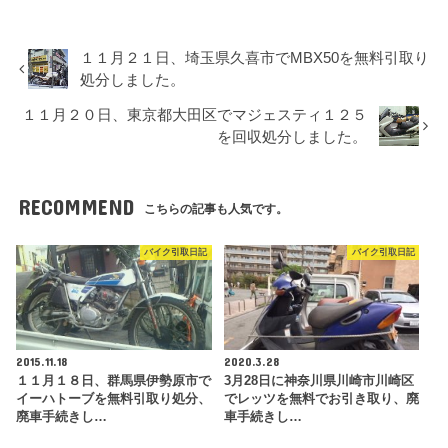
１１月２１日、埼玉県久喜市でMBX50を無料引取り
処分しました。
１１月２０日、東京都大田区でマジェスティ１２５
を回収処分しました。
RECOMMEND
こちらの記事も人気です。
バイク引取日記
バイク引取日記
2015.11.18
2020.3.28
１１月１８日、群馬県伊勢原市で
3月28日に神奈川県川崎市川崎区
イーハトーブを無料引取り処分、
でレッツを無料でお引き取り、廃
廃車手続きし…
車手続きし…