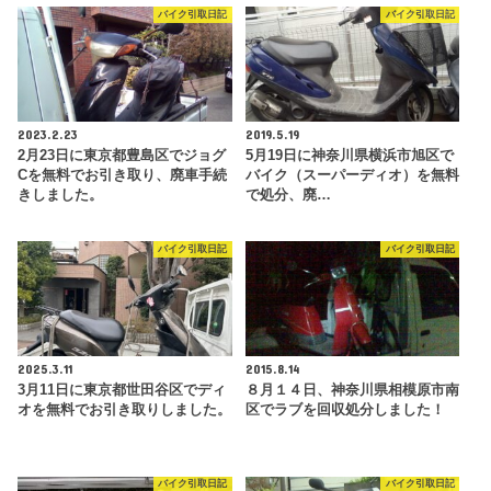
バイク引取日記
バイク引取日記
2023.2.23
2019.5.19
2月23日に東京都豊島区でジョグ
5月19日に神奈川県横浜市旭区で
Cを無料でお引き取り、廃車手続
バイク（スーパーディオ）を無料
きしました。
で処分、廃…
バイク引取日記
バイク引取日記
2025.3.11
2015.8.14
3月11日に東京都世田谷区でディ
８月１４日、神奈川県相模原市南
オを無料でお引き取りしました。
区でラブを回収処分しました！
バイク引取日記
バイク引取日記