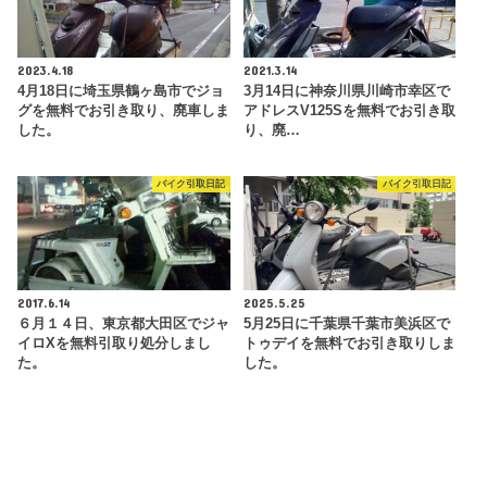
2023.4.18
2021.3.14
4月18日に埼玉県鶴ヶ島市でジョ
3月14日に神奈川県川崎市幸区で
グを無料でお引き取り、廃車しま
アドレスV125Sを無料でお引き取
した。
り、廃…
バイク引取日記
バイク引取日記
2017.6.14
2025.5.25
６月１４日、東京都大田区でジャ
5月25日に千葉県千葉市美浜区で
イロXを無料引取り処分しまし
トゥデイを無料でお引き取りしま
た。
した。