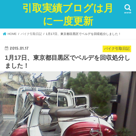
引取実績ブログは月
search
に一度更新
HOME
バイク引取日記
1月17日、東京都目黒区でベルデを回収処分しました！
2015.01.17
バイク引取日記
1月17日、東京都目黒区でベルデを回収処分し
ました！