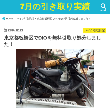
7月の引き取り実績
search
HOME
バイク引取日記
東京都板橋区でDIOを無料引取り処分しました！
2014.12.21
バイク引取日記
東京都板橋区でDIOを無料引取り処分しまし
た！