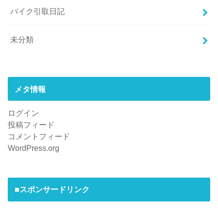
バイク引取日記
未分類
メタ情報
ログイン
投稿フィード
コメントフィード
WordPress.org
■スポンサードリンク