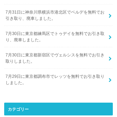
7月31日に神奈川県横浜市港北区でベルデを無料でお
引き取り、廃車しました。
7月30日に東京都練馬区でトゥデイを無料でお引き取
り、廃車しました。
7月30日に東京都新宿区でヴェルシスを無料でお引き
取りしました。
7月29日に東京都調布市でレッツを無料でお引き取り
しました。
カテゴリー