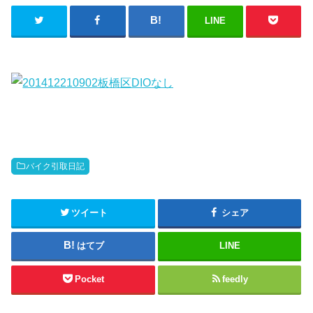
LINE
バイク引取日記
ツイート
シェア
はてブ
LINE
Pocket
feedly