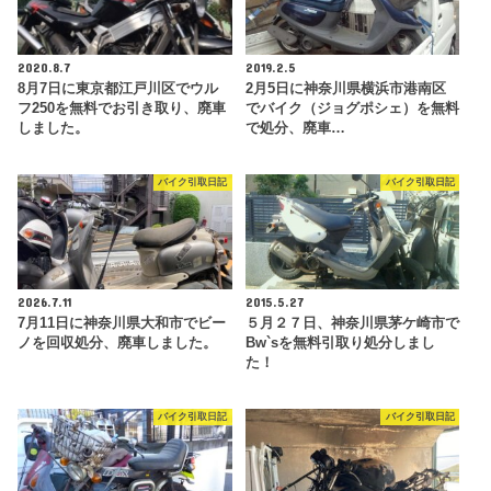
2020.8.7
2019.2.5
8月7日に東京都江戸川区でウル
2月5日に神奈川県横浜市港南区
フ250を無料でお引き取り、廃車
でバイク（ジョグポシェ）を無料
しました。
で処分、廃車…
バイク引取日記
バイク引取日記
2026.7.11
2015.5.27
7月11日に神奈川県大和市でビー
５月２７日、神奈川県茅ケ崎市で
ノを回収処分、廃車しました。
Bw`sを無料引取り処分しまし
た！
バイク引取日記
バイク引取日記