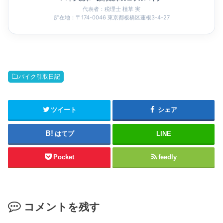
代表者：税理士 植草 実
所在地：〒174-0046 東京都板橋区蓮根3-4-27
バイク引取日記
ツイート
シェア
はてブ
LINE
Pocket
feedly
コメントを残す