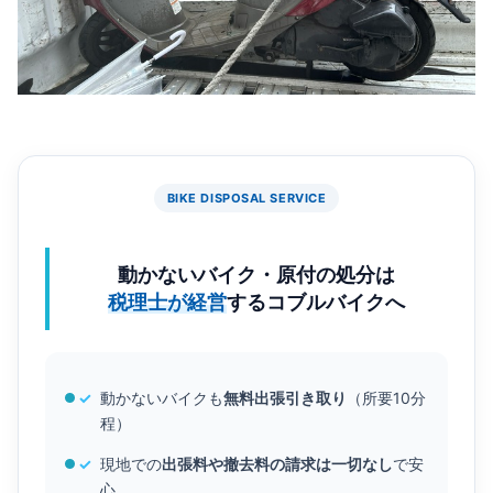
BIKE DISPOSAL SERVICE
動かないバイク・原付の処分は
税理士が経営
するコブルバイクへ
✓
動かないバイクも
無料出張引き取り
（所要10分
程）
✓
現地での
出張料や撤去料の請求は一切なし
で安
心