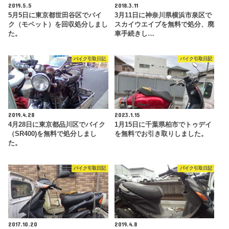
2019.5.5
2018.3.11
5月5日に東京都世田谷区でバイ
3月11日に神奈川県横浜市泉区で
ク（モペット）を回収処分しまし
スカイウエイブを無料で処分、廃
た。
車手続きし…
バイク引取日記
バイク引取日記
2019.4.28
2023.1.15
4月28日に東京都品川区でバイク
1月15日に千葉県柏市でトゥデイ
（SR400)を無料で処分しまし
を無料でお引き取りしました。
た。
バイク引取日記
バイク引取日記
2017.10.20
2019.4.8